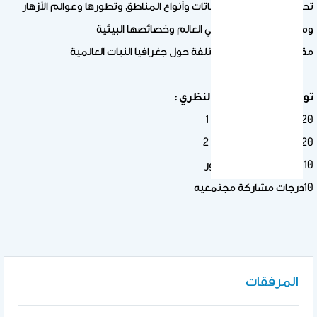
تحديد منطقة توزيع النباتات وأنواع المناطق وتطورها وعوالم الأزهار
ومناطق الغطاء النباتي في العالم وخصائصها البيئية
مقارنة المعلومات المختلفة حول جغرافيا النبات العالمية
توزيع الدرجات للجزء النظري :
20 درجات امتحان فصلي 1
20 درجات امتحان فصلي 2
10 درجات واجبات وحضور
10درجات مشاركة مجتمعيه
المرفقات