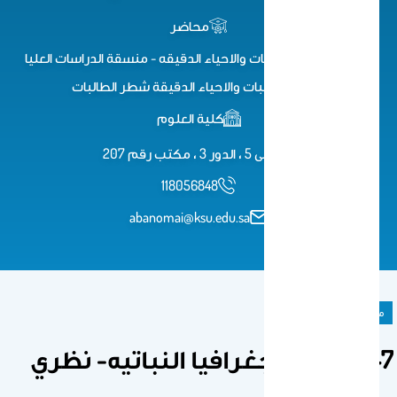
محاضر
محاضر بقسم النبات والاحياء الدقيقه - منسقة الدراسات العليا
بقسم النبات والاحياء الدقيقة شطر الطالبات
كلية العلوم
مبنى 5 ، الدور 3 ، مكتب رقم 207
118056848
abanomai@ksu.edu.sa
مادة دراسية
347 نبت -الجغرافيا النباتيه- نظري