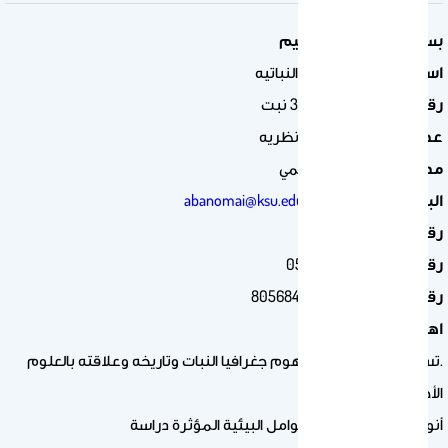
بسم الله الرحمن الرحيم
اسم المقرر
: الجغرافيا النباتيه
رقم المقرر ورمزه
: 347 نبت
عدد ساعاته
: ساعتين نظريه
مدرس المقرر
: مها ابانمي
البريد الالكتروني
:
abanomai@ksu.edu.sa
رقم المكتب
: 207
رقم الجوال
: 0552001115
رقم تلفون المكتب
:8056848
اهداف المقرر
.تسليط الضوء على مفهوم جغرافيا النبات وتاريخه وعلاقته بالعلوم
الأخرى.
أنواع انتشار النباتات والعوامل البيئية المؤثرة دراسة