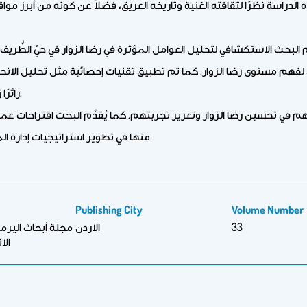
 الدراسة نظرًا لثقافته الغنية وتاريخه العريق، فضلاً عن كونه من أبرز موا
 البحث الاستكشافي لتحليل العوامل المؤثرة في رضا الزوار في حيّ الطُّ
زائرًا زاروا الحيّ مرة واحدة على الأقل خلال شهري يناير وفبراير 2024.
م في تحسين رضا الزوار وتعزيز تجربتهم. كما يُقدِّم البحث اقتراحات عملي
منها في تطوير استراتيجيات إدارة المواقع السياحية التراثية، وجذب المزيد من الزوار في المستقبل.
Publishing City
Volume Number
33
الاردن
مجلة أبحاث الير
الا