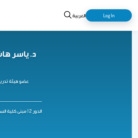
Search
login-
Log In
العربية
logout
د. ياسر ها
عضو هيئة تدريس
مكتب رقم S164 | الدور 2 | مبنى كلية السياحة والآثار