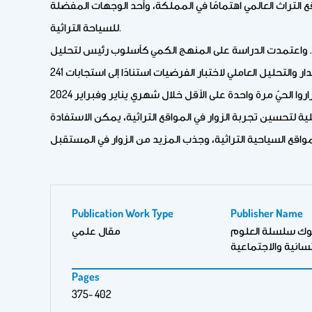
قع التراث العالمي اهتمامًا في المملكة، وأحد الوجهات المفضلة
للسياحة التراثية.
ريف. واعتمدت الدراسة على المنهج الكمي كأسلوب رئيس لتحليل
البيانات، حيث تم استخدام أساليب المسح الميداني والاستبيان لفهم مستوى رضا الزوار. كما تم تطبيق تقنيات إحصائية مثل تحليل الانحدار والتحليل العاملي لاختبار الفرضيات استنادًا إلى استجابات 241
ة لتحسين تجربة الزوار في المواقع التراثية، يمكن الاستفادة
Publication Work Type
Publisher Name
موك سلسلة العلوم
مقال علمي
نسانية والاجتماعية
Pages
375- 402