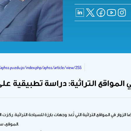
/ayhss.yu.edu.jo/index.php/ayhss/article/view/255
المواقع التراثية: دراسة تطبيقية على ح
ا الزوار في المواقع التراثية التي تُعد وجهات بارزة للسياحة التراثية. ر
الموقع، سهولة الوصول، الأنشطة المتاحة والتفاعل، وكفاءة الموظفين.