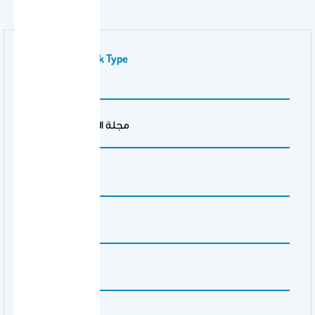
Publication Work Type
مقال علمي
Publisher Name
مجلة العلوم الاجتماعية
Publishing City
مسقط
Volume Number
16
Issue Number
3
Pages