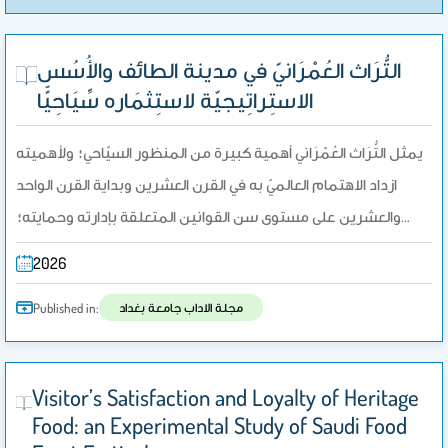
التُّرَاث العُمْرَانيّ في مدينة الطائف والأُسُس
الاستِراتِيجيّة لاستِثمَاره سِّيَاحِيًّا
يمثل التُّرَاث العُمْرَاني أهمية كبيرة من المنظور السيّاحي؛ ولأهميته
ازداد الاهتمام العالميّ به في القرن العشرين وبداية القرن الواحد
والعشرين على مستوى سن القوانين المتعلقة بإدارته وحمايته؛…
2026
مجلة الاداب جامعة بغداد
Published in:
Visitor’s Satisfaction and Loyalty of Heritage
Food: an Experimental Study of Saudi Food