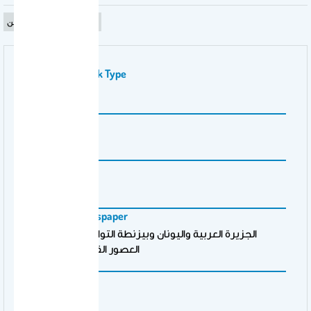
سفارة، عمر، هند، جستين
Publication Work Type
بحث
Volume Number
1
Issue Number
المجلد الأول
Magazine \ Newspaper
الجزيرة العربية واليونان وبيزنطة التواصل الحضاري عبر
العصور القديمة والوسيطة
Pages
377 - 394