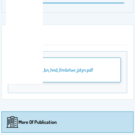
Attachment
sfr_mr_bn_hnd_llmbrtwr_jstyn.pdf
More Of Publication