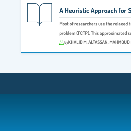
A Heuristic Approach for S
Most of researchers use the relaxed t
problem (FCTP). This approximated s
KHALID M. ALTASSAN, MAHMOUD 
by