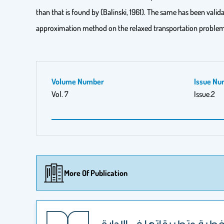
than that is found by (Balinski, 1961). The same has been valid
approximation method on the relaxed transportation problem. I
Volume Number
Issue Nu
Vol. 7
Issue.2‎
More Of Publication
خطية وتطبيقاتها في الإدارة