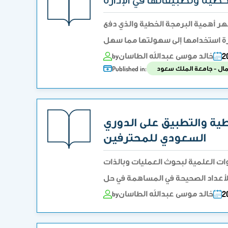
هر أهمية البرمجة الخطية والذي دفع
خالد موسى عبدالله الطاسان
2
by
عمال - جامعة الملك سعود
Published in:
ية والتطبيق على ‏الدوري
السعودي للمحترفين
وات العلمية لبحوث العمليات وبالذات
خالد موسى عبدالله الطاسان
2
by