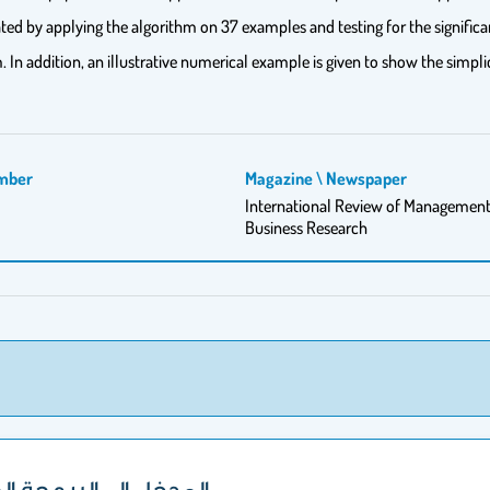
ated by applying the algorithm on 37 examples and testing for the significa
n addition, an illustrative numerical example is given to show the simpli
mber
Magazine \ Newspaper
International Review of Managemen
Business Research
المدخل إلى البرمجة ال