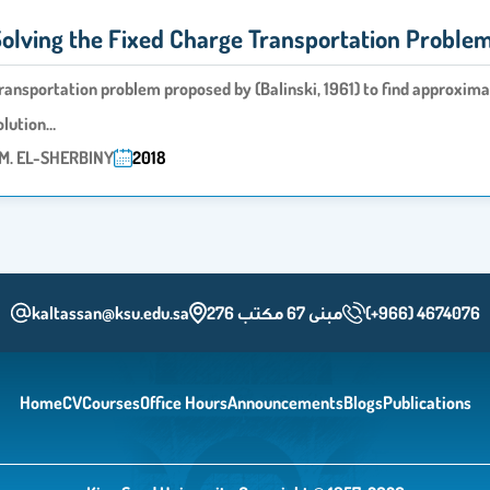
olving the Fixed Charge ‎Transportation Problems
ransportation problem proposed by (Balinski, 1961) to find approxima
olution…
M. EL-SHERBINY
2018
kaltassan@ksu.edu.sa
مبنى 67 مكتب 276
(+966) 4674076
Home
CV
Courses
Office Hours
Announcements
Blogs
Publications