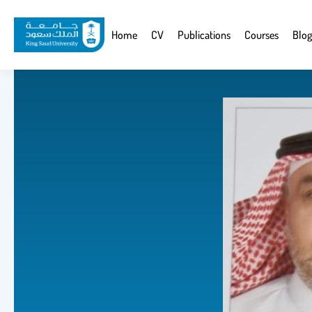
Skip
to
Website
Home
CV
Publications
Courses
Blog
main
Navigation
content