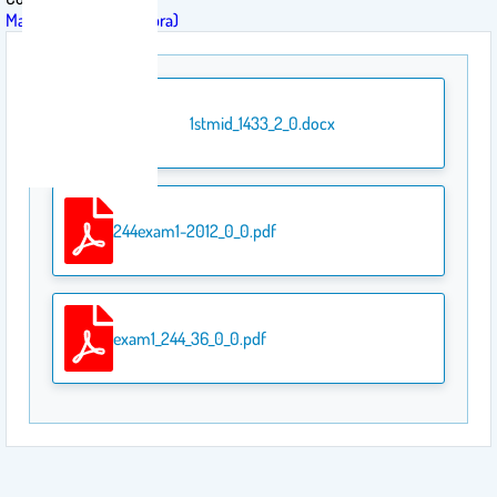
Math 244 (Linear Algebra)
1stmid_1433_2_0.docx
244exam1-2012_0_0.pdf
exam1_244_36_0_0.pdf