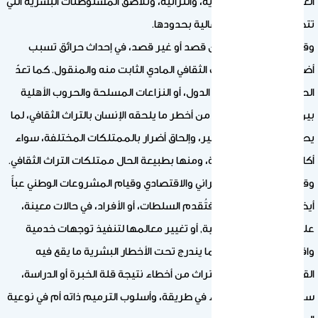
العديد من المناطق الأثرية، والتراثية، وتلاصق المستوطنات البشرية التي
تتصف بكثافة سكانية عالية بحدودها.
وقد يتسبب الإنسان، عن قصد أو غير قصد، في إحداث حرائق تسبب
أضراراً بالغة بمواد التراث الثقافي المادي الثابت منه والمنقول. كما تعدّ
الحروب، التي تنشب بين الدول، أو النزاعات المسلحة والحروب الأهلية
بين أبناء الشعب الواحد، من أخطر ما يلحقه الإنسان بالتراث الثقافي، لما
يصاحبها من عنف، وتدمير، وإلحاق أضرار بالممتلكات المختلفة، سواء
أكانت عسكرية أو مدنية، ومنها بطبيعة الحال ممتلكات التراث الثقافي.
وقد يشكل التطور العمراني والاقتصادي وقيام المشروعات الوطني عبأً
أيضاً على التراث الثقافي فتُقدم السلطات، أو الأفراد، في حالات معينة،
على هدم المباني التاريخية, أو تغيير معالمها لتنفيذ توجهات خدمية
واقتصادية للمجتمع. كما يندرج تحت الأخطار البشرية ما يقع فيه
القائمون بالحفاظ على التراث من أخطاء نتيجة قلة الخبرة أو الدراسة،
سواء كانت هذه الأخطاء في طريقة، وأسلوب الترميم ذاته أم في نوعية