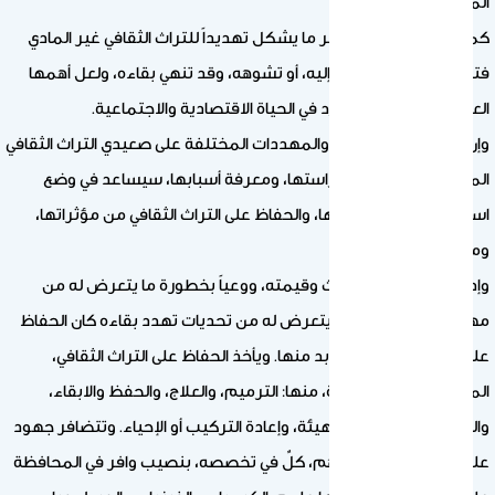
المواد المستخدمة.
كما أن هناك من المخاطر ما يشكل تهديداً للتراث الثقافي غير المادي
فتنتقص منه، أو تضيف إليه، أو تشوهه، وقد تنهي بقاءه، ولعل أهمها
العولمة, والتطور المطرد في الحياة الاقتصادية والاجتماعية.
وإن تحديد هذه الأخطار، والمهددات المختلفة على صعيدي التراث الثقافي
المادي وغير المادي، ودراستها، ومعرفة أسبابها، سيساعد في وضع
استراتيجيات الوقاية منها، والحفاظ على التراث الثقافي من مؤثراتها،
ومخاطرها.
وإدراكاً لأهمية هذا التراث وقيمته، ووعياً بخطورة ما يتعرض له من
مهددات، ومواجهةً لما يتعرض له من تحديات تهدد بقاءه كان الحفاظ
عليه هو الضرورة التي لا بد منها. ويأخذ الحفاظ على التراث الثقافي،
المادي منه، صوراً عديدة، منها: الترميم، والعلاج، والحفظ والابقاء،
والحماية، والصيانة، والتهيئة، وإعادة التركيب أو الإحياء. وتتضافر جهود
علوم عديدة أخرى تساهم، كلٌ في تخصصه، بنصيب وافر في المحافظة