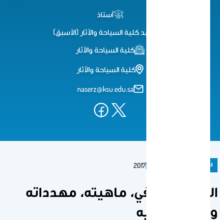
أستاذ
عميد كلية السياحة والآثار (الأسبق)
كلية السياحة والآثار
كلية السياحة والآثار
naserz@ksu.edu.sa
المنشورات
كتاب
2017
التراث الثقافي، ماهيته، مهدداته
والحفاظ عليه