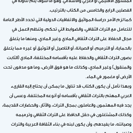
المستوى الاقليمي أو العربي والاسلامي. وهو ما سوف يتم تناوله في
الفصلين الرابع والخامس من الكتاب بالترتيب.
كما لزم الأمر دراسة المواثيق والاتفاقيات الدولية التي تحدد الأطر العامة
للتعامل مع التراث الثقافي، والضوابط التي تحكم، وتنظم العمل في
مجال الحفاظ على التراث الثقافي المادي وغير المادي، ومنها ما يتعلق
بالحماية، أو الترميم، أو الصيانة، أو التاصيل أو التوثيق أو غيره مما يتعلق
بصون التراث الثقافي والحفاظ عليه بأقسامه المختلفة، المادي (الثابت
والمنقول) وغير المادي، وكذلك ما هو فوق الأرض، وما هو مدفون تحت
الأرض أو مغمور في الماء.
وبهذا نأمل أن يكون الكتاب قد تناول ما يمكن أن يحتاج إليه القارىء
العربي المهتم بالتراث الثقافي بأقسامه أو أنوعه المختلفة، وعسى أن
يجد فيه المهتمون والعاملون بمجال التراث، والآثار، والحضارات القديمة،
وكذلك المشتغلون في حقل الحافظ على التراث الثقافي وترميمه
وصيانته، ما يفيدهم، وأن يكون لبنه في بناء الثقافة العربية والتراث