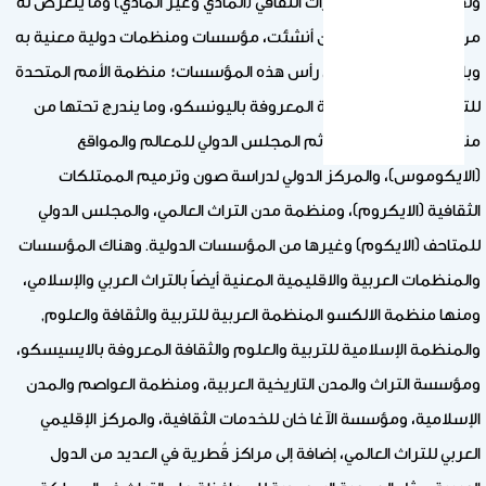
ولقد كان للاهتمام بالتراث الثقافي (المادي وغير المادي) وما يتعرض له
من مخاطر ومهددات، أن أنشئت، مؤسسات ومنظمات دولية معنية به
وبالحافظ عليه. يأتي على رأس هذه المؤسسات؛ منظمة الأمم المتحدة
للتربية والعلوم والثقافة المعروفة باليونسكو، وما يندرج تحتها من
منظمات ولجان فرعية، ثم المجلس الدولي للمعالم والمواقع
(الايكوموس)، والمركز الدولي لدراسة صون وترميم الممتلكات
الثقافية (الايكروم)، ومنظمة مدن التراث العالمي، والمجلس الدولي
للمتاحف (الايكوم) وغيرها من المؤسسات الدولية. وهناك المؤسسات
والمنظمات العربية والاقليمية المعنية أيضاً بالتراث العربي والإسلامي،
ومنها منظمة الالكسو المنظمة العربية للتربية والثقافة والعلوم,
والمنظمة الإسلامية للتربية والعلوم والثقافة المعروفة بالايسيسكو،
ومؤسسة التراث والمدن التاريخية العربية، ومنظمة العواصم والمدن
الإسلامية، ومؤسسة الآغا خان للخدمات الثقافية، والمركز الإقليمي
العربي للتراث العالمي، إضافة إلى مراكز قُطرية في العديد من الدول