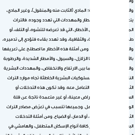
والفنون.
والتراث الثقافي بقسمية؛ المادي (الثابت منه والمنقول)، وغير المادي،
يتعرضان للعديد من الأخطار والمهددات التي تهدد وجوده. فالتراث
المادي تهدده العديد من الأخطار، التي قد تعرضه للتشوه، أو التلف، أو
طمس معالمه الحضارية، والثقافية، وقد تهدد بقاءه فتؤدي إلى تدميره،
والقضاء عليه واختفاءه. ومن أمثلة هذه الأخطار ما اصطلح على تعريفها
بالأخطار الطبيعية ومنها الزلازل، والسيول، والأمطار الشديدة، والرطوبة
والحرارة وتغير معدلاتهما بين الارتفاع والانخفاض، والمهددات البشرية
الناتجة عن التدخلات أو السلوكيات البشرية الخاطئة تجاه موارد التراث
الثقافي المادي، وطريقه التعامل معه. وقد تكون هذه التدخلات أو
السلوكيات متعمدة لأغراض معينة، أو غير متعمدة ناتجة عن قلة
الوعي، أو الإهمال، أو الجهل. وجميعها تتسبب في تعرّض مصادر التراث
الثقافي للتلف، أو التشوه، أو الدمار، أو الضياع. ومن أمثلة التدخلات
البشرية الخاطئة؛ انتشار كافة أنواع الإسكان المتطفل، والهامشي في