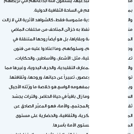
مفكريها، ومثقفيها، ومبدعيها، يستقون منه ابداعاتهم التي تربطهم
بماضيهم وتعزز حضورهم في الساحة الثقافية الدولية.
والتراث لا يعني أشياءً مادية ملموسة فقط، كالشواهد الأثرية التي لا زالت
منتصبة القامة، أو ما تحتفظ به خزائن المتاحف من مخلفات الماضي
المادية وتمثل جسد الأمة وبقاياها، بل هو أيضاً روحها المتنقلة في
وجدان أفرادها، وذاكرتهم، وسلوكهم، وما اعتادوا عليه من فنون
تعبيرية، وأدائية، وتشكيلية، مثل: الأشعار، والأساطير، والحكايات،
والموسيقى الشعبية، والمعارف التقليدية، والحرف اليدوية، وغيرها مما
توارثته الأمة عبر أجيال وعصور، تعبيراً عن حياتها، وروحها، وثقافتها.
ويمكن القول إن التراث بمفهومه الواسع هو خلاصة ما ورّثته الأجيال
السالفة للأجيال الحالية، وما زال باقياً في حياة الحاضر. والتراث يجسّد
ثقافة الفرد، والجماعة، والمجتمع، والأمة، فهو المعبِّر الصادق عن
الموروثات والانجازات الفكرية، والثقافية، والحضارية على مستوى
المجتمع المحلي وعلى مستوى الأمة بأسرها.