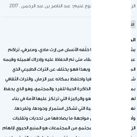
الزهراني, - محمد أبو الفتوح غنيم؛ عبد الناصر بن عبد الرحمن . 2017
التراث الثقافي
المقدمة
يشكّل التراث الثقافي، ما خلّفه الأنسان من إرث مادي، ومعرفي، تراكم
عبر الزمان، وقادر على البقاء متى تم الحفاظ عليه وإدراك أهميته وقيمه
المختلفة جيلاً بعد جيل. وبهذا فهو يختلف عن التراث الطبيعي الذي
شكلته الطبيعة والجغرافيا واحتفظ بمكانه عبر الزمان. والتراث الثقافي
بمفهومة الواسع يمثل الذاكرة الحية للفرد والمجتمع، وهو الذي يحفظ
لهما الهوية والانتماء. وهو والركيزة التي ترتكز عليها الأمة في بناء
نهضتها، والجذور التاريخية التي تشكل استمرار وجودها، وتفردها،
وأصالتها، ويساعدها على مواجهة ما يصادفها من تحديات وتقلبات
الزمن. والتراث الثقافي لمجتمع من المجتمعات هو المنبع الحيوي لإلهام