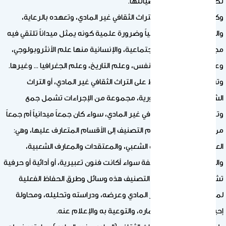
تكفل الحفاظ عليها، وصيانتها.
وكذلك كان الاهتمام بالتراث الثقافي غير المادي، وتعهده بالرعاية،
والحفاظ عليه واجباً وطنياً وضرورة علمية كونه يمثل ميداناً تلتقي فيه
مجموعة من العلوم الاجتماعية، والإنسانية منها علم الأنثروبولوجي،
وعلم الاجتماع، وعلم النفس، وعلم التاريخ، وعلم الجغرافيا ... وغيرها.
وتشمل منهجية الحفاظ على التراث الثقافي غير المادي، أو التراث
الشعبي، والمواد الفلكلورية، مجموعة من الإجراءات تشمل جمع
وتوثيق مواد التراث الثقافي غير المادي، سواء كان جمعاً ميدانياً أم جمعاً
من المدونات والكتب، ثم التصنيف إلى الأقسام المتعارف عليها، وهي:
العادات والتقاليد، والأدب الشعبي، والمعتقدات والمعارف الشعبية،
والفنون الشعبية المختلفة سواء أكانت فنون تعبيرية، أو أدائية أو حرفية
تشكيلية. ويلي عمليات التصنيف هذه وسائل وطرق الحفاظ الفعلية
لمواد التراث الثقافي غير المادي وعرضه، ودراسته وتحليله، ومحاولة
إحيائه، وتوظيفه واستثماره، والتوعية به والإعلام عنه.