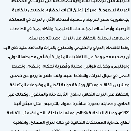
العربية، مثل الجمعية السعودية للمحافظة على التراث في المملكة
العربية السعودية، ومركز توثيق التراث الحضاري والطبيعي بالقاهرة
بجمهورية مصر العربية، وجمعية أصدقاء الآثار، والتراث في المملكة
الأردنية. وأيضاً هناك المؤسسات التعليمية والأكاديمية في الجامعات
والمعاهد، المعنية بالحفاظ على التراث، وصيانته ودراسته.
وهذا الاهتمام الدولي والاقليمي والقُطري بالتراث والحافظ عليه كان لابد
أن يصحبه مجموعة من الاتفاقيات المتوازية أيضاً في محيطها الدولي،
والإقليمي، وكذلك قوانين محلية وقُطرية تحكم، وتنظم، وتضبط
العمل في مجال التراث، والحافظ عليه. ولقد ظهر ما يربو عن خمس
وعشرين إتفاقيه وميثاق ووثيقة دولية تغطي الموضوعات المتعلقة
بالحفاظ على التراث الثقافي المادي، الثابت منه والمنقول، وكذلك غير
المادي، وحمايته بصورة مباشرة، سواء بالترميم، مثل: ميثاق أثينا
1931م، وميثاق البندقية 1964م. ومنها ما يتعلق بالحماية، مثل: اتفاقية
لاهاي لحماية الممتلكات الثقافية في حالة النزاع المسلح، واتفاقية