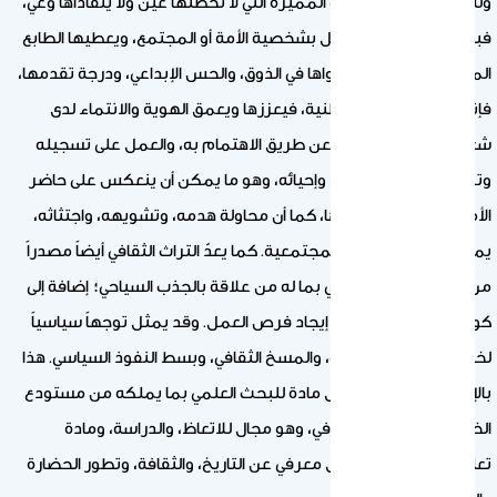
وللتراث قيمته وأهميته المميزة التي لا تخطئها عين ولا يتفاداها وعي،
فبالإضافة إلى كونه يتصل بشخصية الأمة أو المجتمع، ويعطيها الطابع
المميز، كما يحدد مستواها في الذوق، والحس الإبداعي، ودرجة تقدمها،
فإنه يخدم قضاياها الوطنية، فيعززها ويعمق الهوية والانتماء لدى
شعبها. وقد يكون ذلك عن طريق الاهتمام به، والعمل على تسجيله
وتوثيقه، والحفاظ عليه، وإحيائه، وهو ما يمكن أن ينعكس على حاضر
الأمة، وسلوكيات أفرادها، كما أن محاولة هدمه، وتشويهه، واجتثاثه،
يمثل طمساً لذاكرتها المجتمعية. كما يعدّ التراث الثقافي أيضاً مصدراً
من مصادر الدخل الوطني بما له من علاقة بالجذب السياحي؛ إضافة إلى
كونه مصدراً من مصادر إيجاد فرص العمل. وقد يمثل توجهاً سياسياً
لخدمة أغراض السيطرة، والمسخ الثقافي، وبسط النفوذ السياسي. هذا
بالإضافة إلى كونه يشكّل مادة للبحث العلمي بما يملكه من مستودع
الخبرات، والتراكم المعرفي، وهو مجال للاتعاظ، والدراسة، ومادة
تعليمية للنشء، وسجل معرفي عن التاريخ، والثقافة، وتطور الحضارة