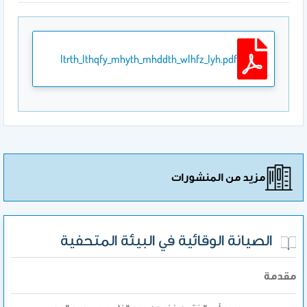
ltrth_lthqfy_mhyth_mhddth_wlhfz_lyh.pdf
مزيد من المنشورات
الصيانة الوقائية في البيئة المتحفية
مقدمة