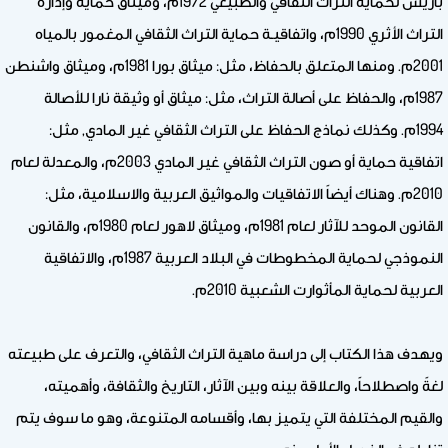
باريس لحماية التراث الثقافي والطبيعي 1972م، وميثاق حماية وإدارة
التراث الأثري 1990م، واتفاقيـة حماية التراث الثقافي المغمور بالمياه
2001م. ومنها المتعلق بالحفاظ، مثل: ميثاق بورا 1981م، وميثاق واشنطن
1987م، والحفاظ على أصالة التراث، مثل: ميثاق أو وثيقة نارا للأصالة
1994م. وكذلك نماذج الحفاظ على التراث الثقافي غير المادي, مثل:
اتفاقية حماية أو صون التراث الثقافي غير المادي 2003م، والمعدلة لعام
2010م. وهناك أيضاً الاتفاقيات والمواثيق العربية والاسلامية، مثل:
القانون الموحد للآثار لعام 1981م، وميثاق لاهور لعام 1980م، والقانون
النموذجي لحماية المخطوطات في البلاد العربية 1987م، والاتفاقية
العربية لحماية المأثوارت الشعبية 2010م.
ويهدف هذا الكتاب إلى دراسة ماهية التراث الثقافي، والتعرف على طبيعته
لغةً واصطلاحاً، والعلاقة بينه وبين الآثار، التاريخ والثقافة، وأهميته،
والقيم المختلفة التي يتميز بها، وأقسامه المتنوعة، وهو ما سوف يتم