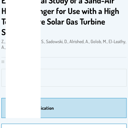
Experimental Study of a Sand-Air
Heat Exchanger for Use with a High
Temperature Solar Gas Turbine
System
Z., Al-Ansary, H., Jeter, S., Sadowski, D., Alrished, A., Golob, M., El-Leathy,
A., Al-Suhaibani, . 2011
More Of Publication