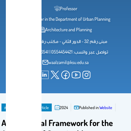
Professor
Professor in the Department of Urban Planning
Architecture and Planning
مبنى رقم 32 - الدور الثاني - مكتب رقم 2109
0114696541 | تواصل عبر واتسب: 0554454421
waalzamil@ksu.edu.sa
publication
Journal Article
2024
Published in:
Website
A Conceptual Framework for the