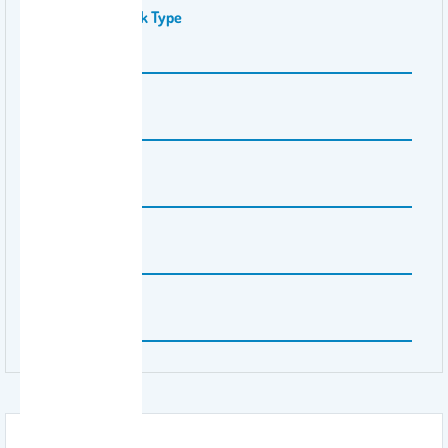
Publication Work Type
Article
Publisher Name
Sustainability
Publishing City
Switzerland
Volume Number
16
Issue Number
19
Attachment