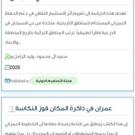
تهدف هذه الدراسة إلى تقييم أثر الاستثمار الثقافي في دعم الحفاظ
العمراني المستدام للمناطق التاريخية، متخذةً من حي السمحان في
الدرعية إطاراً تطبيقياً. ترتب المناطق التراثية بتاريخ المنطقة
والابعاد…
سعيد آل محمود، وليد الزامل
by
2026
مجلة التصاميم الدولية
Published in:
عمران في ذاكرة المكان قوز النكاسة
إن هذا الكتاب ينطلق من قناعة راسخة مفادها أن التخطيط العمراني
لا يبدأ برسم المُخططات أو التصورات المجردة؛ بل يبدأ بفهم