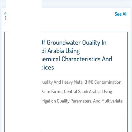
See All
Publications
Evaluation Of Groundwater Quality In
Central Saudi Arabia Using
Hydrogeochemical Characteristics And
Pollution Indices
The Groundwater Quality And Heavy Metal (HM) Contamination
Were Evaluated In Palm Farms, Central Saudi Arabia, Using
Pollution Indices, Irrigation Quality Parameters, And Multivariate
Statistical…
2021