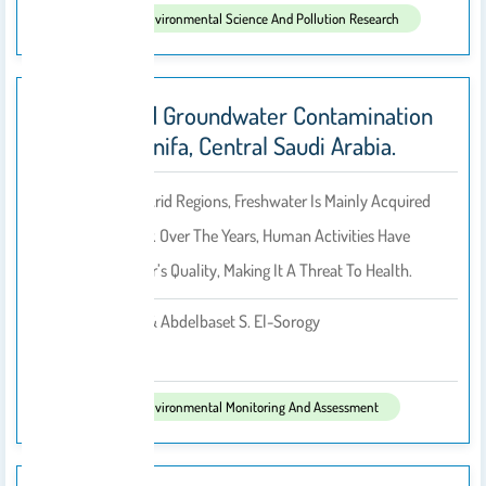
Published In:
Environmental Science And Pollution Research
Quality And Groundwater Contamination
Of Wadi Hanifa, Central Saudi Arabia.
In Arid And Semi-Arid Regions, Freshwater Is Mainly Acquired
From Groundwater. Over The Years, Human Activities Have
Reduced The Latter’s Quality, Making It A Threat To Health.
Talal Alharbi & Abdelbaset S. El-Sorogy
By
2023
Published In:
Environmental Monitoring And Assessment