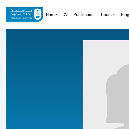
Skip
to
Website
Home
CV
Publications
Courses
Blog
main
Navigation
content