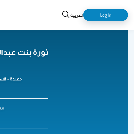
Search
login-
Log In
العربية
logout
نورة بنت عبدا
معيدة - قسم 
مبنى 3 , الدور ا