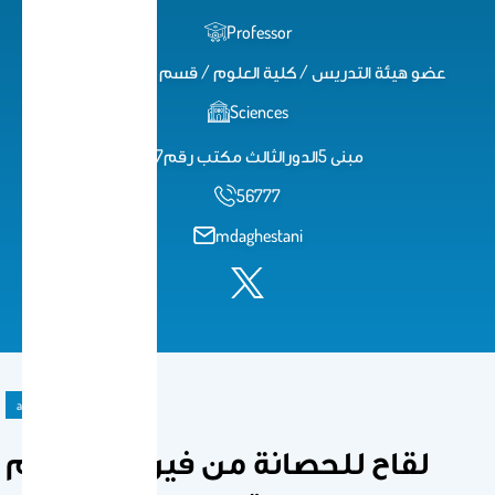
Professor
عضو هيئة التدريس / كلية العلوم / قسم علم الحيوان
Sciences
مبنى 5الدورالثالث مكتب رقم17
56777
mdaghestani
announcement
لقاح للحصانة من فيروس الورم