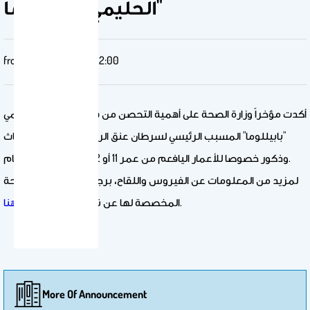
الحليمي "بابيللوما"
from
13 Mar 2025 - 12:00
أكدت مؤخراً وزارة الصحة على أهمية التحصن من فيروس الورم الحليمي
"بابيللوما" المسبب الرئيسي لسرطان عنق الرحم لكلا الجنسين إناث
وذكور خصوصا للأعمار اليافعم من عمر 11 أو 12 سنة إلى عمر 26 عام.
لمزيد من المعلومات عن الفيروس واللقاح، برجاء الوصول إلى الصفحة
.
المخصصة لها عن نطريق وزارة الصحة
هنا
More Of Announcement