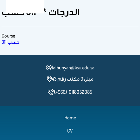
الدرجات ** 311 حسب
Course
311 حسب
lalbunyan@ksu.edu.sa
مبنى 3 مكتب رقم 43
(+966) 0118052085
Home
CV