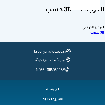
الدرجات ** 311 حسب
المقرر الدراسي
311 حسب
lalbunyan@ksu.edu.sa
مبنى 3 مكتب رقم 43
(+966) 0118052085
الرئيسية
السيرة الذاتية