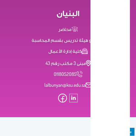
البنيان
محاضر
عضو هيئة تدريس بقسم المحاسبة
كلية إدارة الأعمال
مبنى 3 مكتب رقم 43
0118052085
lalbunyan@ksu.edu.sa
ملحق المادة الدراسية