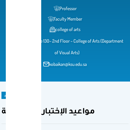
Professor
Faculty Member
college of arts
Building 2 – Office 130– 2nd Floor – College of Arts (Department
of Visual Arts)
kobaikan@ksu.edu.sa
announcement
مواعيد الإختبارات الفصلية