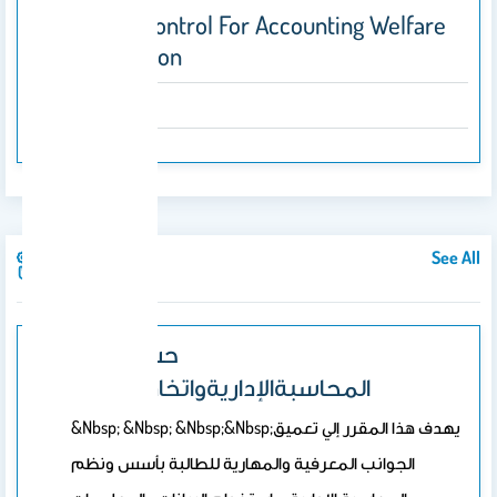
Internal Control For Accounting Welfare
Organization
2000
See All
Courses
433حسب/
المحاسبةالإداريةواتخاذالقرارات
&nbsp; &nbsp; &nbsp;&nbsp;يهدف هذا المقرر إلي تعميق
الجوانب المعرفية والمهارية للطالبة بأسس ونظم