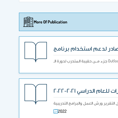
More Of Publication
زء مــن حقيبة المتدرب لدورة الـ
ام الدراسي ٢٠٢١-٢٠٢٢
2022