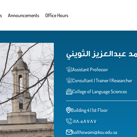
s
Announcements
Office Hours
د عبدالعزيز الثويني
Assistant Professor
Consultant | Trainer | Researcher
College of Language Sciences
Building 4 | 1st Floor
٠١١٨٠٥٨٧٨٧
balthowaini@ksu.edu.sa