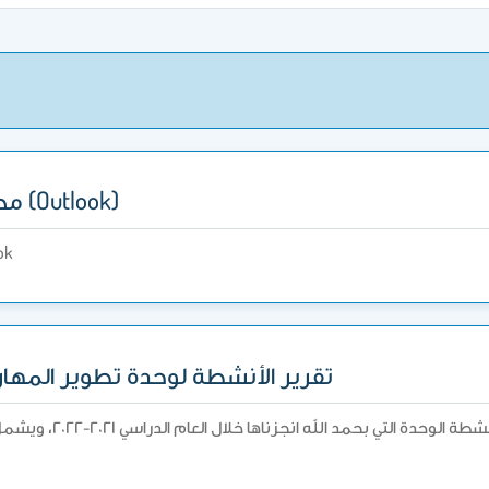
مصادر لدعم استخدام برنامج (Outlook)
ج Outlook
تقرير الأنشطة لوحدة تطوير المهارات للع
د الله انجزناها خلال العام الدراسي ٢٠٢١-٢٠٢٢، ويشمل التقرير ورش العمل والبرامج التدريبية