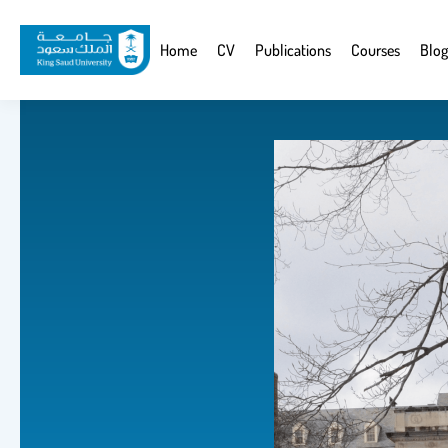
Skip
to
Website
Home
CV
Publications
Courses
Blog
main
Navigation
content