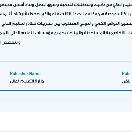
م العالي من ناحية، ومتطلبات التنمية وسوق العمل وبناء أسس مجتمع المعر
 السعودية »، وهذا هو الإصدار الثالث منه والذي يعد دليلاً إرشادياً للم
 لتحقيق التوافق الكمي والنوعي المطلوب بين مخرجات نظام التعليم العال
تخصصات الأكاديمية المستحدثة والمتاحة بجميع مؤسسات التعليم العالي با
والتخصص الأكاديمي، وفقاً لقدراتهم واستعداداتهم ورغباتهم وميولهم.
Publisher Name
Publi
رياض
وزارة التعليم العالي