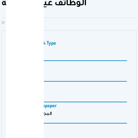
الوظائف غير الإشرافية
Publication Work Type
بحث
Volume Number
23
Issue Number
2
Magazine \ Newspaper
المجلة العربية للإدارة
Pages
من 1 الى 43