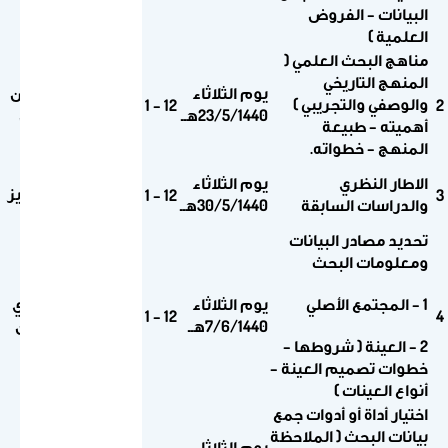
البيانات – الفروض
العلمية )
مناهج البحث العلمي (
المنهج التاريخي
يوم الثلاثاء
أ.د. عثمان
والوصفي والتجريبي )
1أ30
12 – 1
2
23/5/1440هــ
النشوان
أهميته – طبيعة
المنهج – خطواته.
أ.د.
الاطار النظري
يوم الثلاثاء
1أ30
عبدالعزيز
12 – 1
3
والدراسات السابقة
30/5/1440هــ
الدويس
تحديد مصادر البيانات
ومعلومات البحث
1 – المجتمع الأصلي
يوم الثلاثاء
أ.د. مهدي
1أ30
12 – 1
4
7/6/1440هــ
السلطان
2 – العينة ( شروطها –
خطوات تصميم العينة –
أنواع العينات )
اختيار أداة أو أدوات جمع
بيانات البحث ( الملاحظة
أ.د.
يوم الثلاثاء