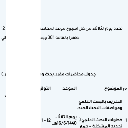
تحدد يوم الثلاثاء من كل اسبوع موعد المحاضرات في تمام الساعة 12
ظهرا بالقاعة 1أ30 وجدول المحاضرات كالتالي :
جدول محاضرات مقرر بحث ومناقشات ( 404 قصر )
عضو
م
الموضوع
الموعد
التوقيت
القاعة
هيئة
التدريس
التعريف بالبحث العلمي
ومواصفات البحث الجيد.
يوم الثلاثاء
د. عمر
خطوات البحث العلمي (
1أ30
12 – 1
1
16/5/1440هــ
الجيلي
تحديد المشكلة – جمع