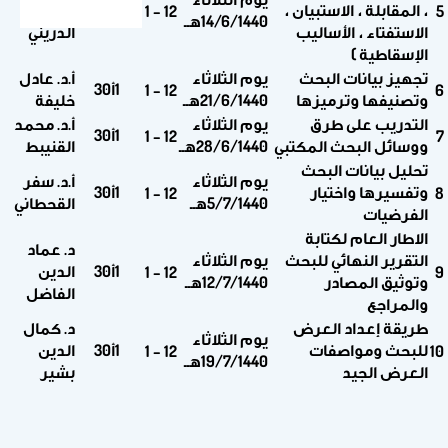
، المقابلة ، الاستبيان ،
1أ30
محمود
12 – 1
5
14/6/1440هــ
الاستفتاء ، الأساليب
الدريني
الإسقاطية )
تجهيز بيانات البحث
يوم الثلاثاء
أ.د. عادل
1أ30
12 – 1
6
وتصنيفها وترميزها
21/6/1440هــ
خليفة
التدريب على طرق
يوم الثلاثاء
أ.د. محمد
1أ30
12 – 1
7
ووسائل البحث المكتبي
28/6/1440هــ
القنيبط
تحليل بيانات البحث
يوم الثلاثاء
أ.د. سفر
وتفسيرها واختيار
1أ30
12 – 1
8
5/7/1440هــ
القحطاني
الفرضيات
الاطار العام لكتابة
د. عماد
التقرير النهائي للبحث
يوم الثلاثاء
1أ30
الدين
12 – 1
9
وتوثيق المصادر
12/7/1440هــ
الفاضل
والمراجع
طريقة إعداد العرض
د. كمال
يوم الثلاثاء
للبحث ومواصفات
1أ30
الدين
12 – 1
10
19/7/1440هــ
العرض الجيد
بشير