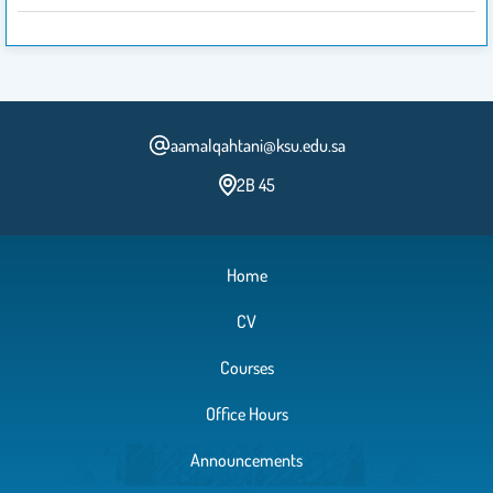
aamalqahtani@ksu.edu.sa
2B 45
Home
CV
Courses
Office Hours
Announcements