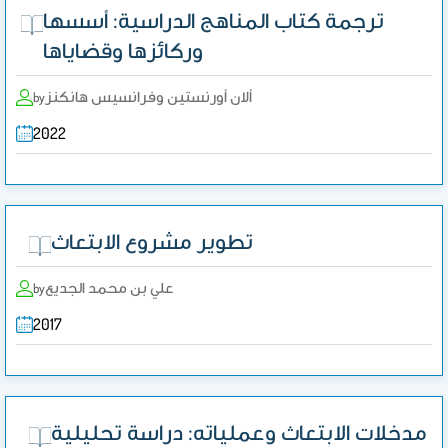
ترجمة كتاب المناهج الدراسية: أسسها
وركائزها وقضاياها
ألان أورنستين وفرانسيس هانكنز
by
2022
تطوير مشروع الابتعاث
علي بن محمد الجديع
by
2017
مدخلات الابتعاث وعملياته: دراسة تحليلية