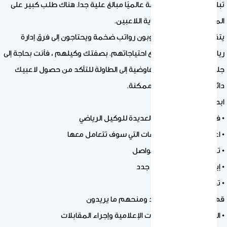
تبلغ قيمة صناعة الرياضة عالميًا مبالغ علية جدا. هناك طلب كبير على
المفاوضين المهرة لرعاية اللاعبين.
يتقاضى اللاعبون الموهوبون رواتب ضخمة ويحتاجون إلى فرق إدارة
رياضية عليا لرعاية جميع احتياجاتهم. بصفتك وكيلهم ، فأنت بحاجة إلى
جلب جميع مهاراتك التفاوضية إلى الطاولة للتأكد من حصول لاعبيك
دائمًا على أفضل صفقة ممكنة.
ابدأ الدراسة الآن وسوف:
• فهم الوظائف والأدوار العديدة للوكيل الرياضي
• اعرف المزيد عن الرياضات التي سوف تتعامل معها
• ترك انطباع رائع عند التواصل
• إيجاد لاعبين موهوبين جدد
• تقييم قيمة عملائك
قم بتسجيل عملاء جدد ومنحهم ما يريدون
• التعامل مع الاستفسارات الإعلامية وإجراء المقابلات