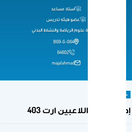
أستاذ مساعد
عضو هيئه تدريس
كلية علوم الرياضة والنشاط البدني
B69-G-064
64602
majalahmad
مادة دراسية
إدارة اعمال اللاعبين ارت 403