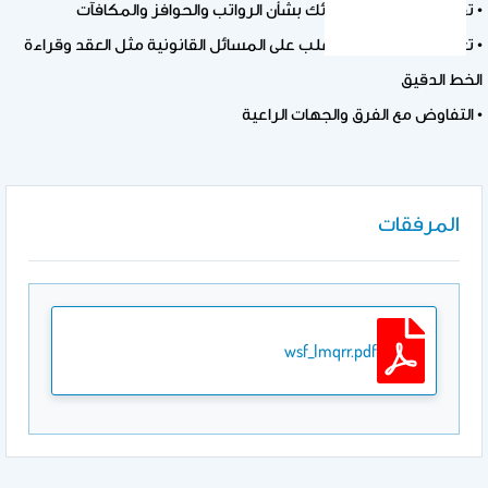
• تقديم المشورة لعملائك بشأن الرواتب والحوافز والمكافآت
• تعرف على طريقك للتغلب على المسائل القانونية مثل العقد وقراءة
الخط الدقيق
• التفاوض مع الفرق والجهات الراعية
المرفقات
wsf_lmqrr.pdf