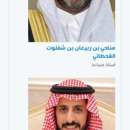
مناحي بن ربيعان بن شفلوت
القحطاني
أستاذ مساعد