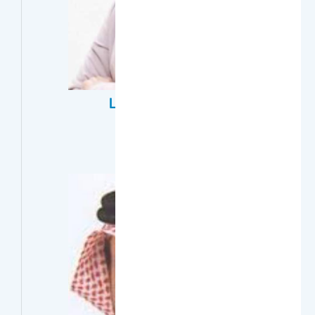
Latifah Mohammed Abdullah
Alobaid
معيد