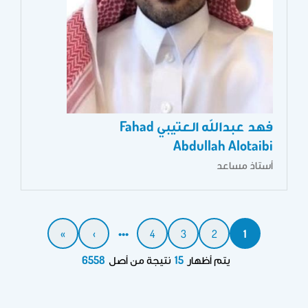
فهد عبدالله العتيبي Fahad
Abdullah Alotaibi
أستاذ مساعد
Pagination
1
Current
2
الصفحة
3
الصفحة
4
الصفحة
•••
›
الصفحة
»
Last
page
التالية
page
يتم أظهار
15
نتيجة من أصل
6558