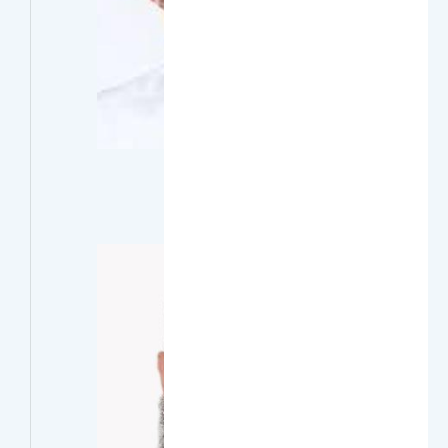
أ.د. عبدالله زبن العتيبي
أستاذ