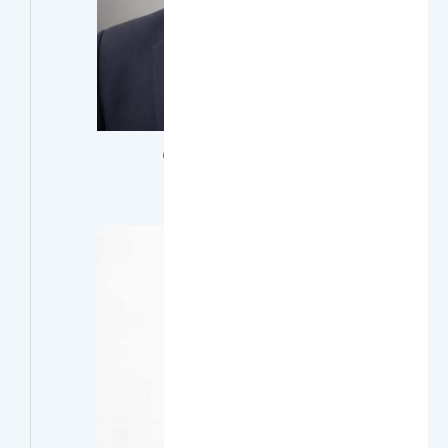
د. يحيى محمد حميد المليكي
أستاذ مساعد