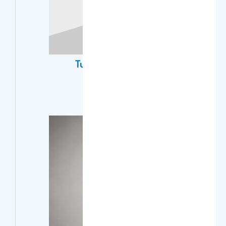
تركي بن خالد المضحي Turki K.
Almudhhi
أستاذ مساعد