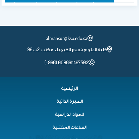
2B 114
2B 96
2B 96
2B 96
2B 96
almansor@ksu.edu.sa
كلية العلوم قسم الكيمياء مكتب 2ب 96
(+966) 0096611467503
الرئيسية
السيرة الذاتية
المواد الدراسية
الساعات المكتبية