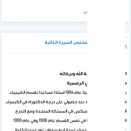
تم اضافة رابط تعليمي
نبذة تعريفية / مختصر السيرة الذاتية
السلام عليكم ورحمة الله وبركاته
مرحبا بكم في صفحتي الرسمية
بدأت مسيرتي الاكاديمية عام 1984 استاذا مساعدا بقسم الكيمياء
في جامعة الملك سعود بعد حصولي على درجة الدكتوراه في الكيمياء
العضوية من جامعة سسكس في المملكة المتحدة ومع التدرج
الاكاديمى عينت استاذا في نفس القسم عام 1998 وفي عام 1999
عينت رئيسا لقسم الكيمياء لمدة اربع سنوات ثم عميدا لكلية