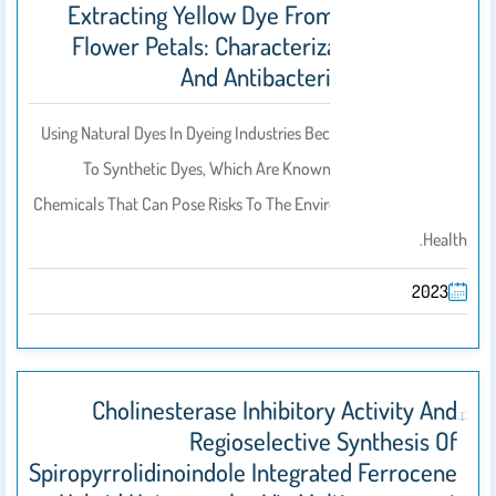
Extracting Yellow Dye From Cassia Alata
Flower Petals: Characterization, Dyeing,
And Antibacterial Properties
Using Natural Dyes In Dyeing Industries Becomes An Alternative
To Synthetic Dyes, Which Are Known To Contain Harmful
Chemicals That Can Pose Risks To The Environment And Human
Health.
2023
Cholinesterase Inhibitory Activity And
Regioselective Synthesis Of
Spiropyrrolidinoindole Integrated Ferrocene