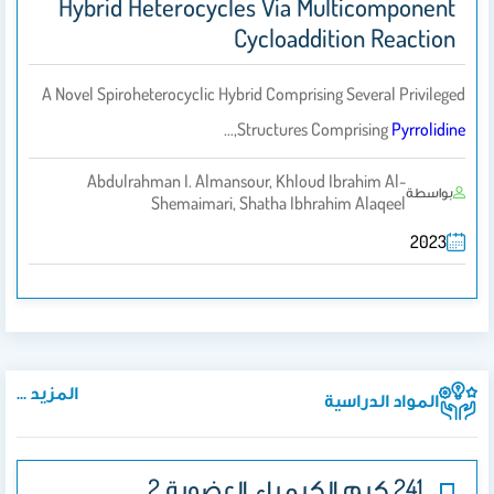
Hybrid Heterocycles Via Multicomponent
Cycloaddition Reaction
A Novel Spiroheterocyclic Hybrid Comprising Several Privileged
,…
Structures Comprising
Pyrrolidine
Abdulrahman I. Almansour, Khloud Ibrahim Al-
بواسطة
Shemaimari, Shatha Ibhrahim Alaqeel
2023
المزيد ...
المواد الدراسية
241 كيم الكيمياء العضوية 2