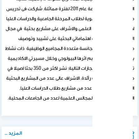
العلوم في نفس الجامعة عام 2011 لفترة مماثلة. شاركت فى تدريس
مقررات الكيمياء العضوية لطلاب المرحلة الجامعية والدراسات العليا
اضافة الى مهام البحث العلمى والاشراف على مشاريع بحثية في مجال
الاختصاص حيث ركزت اهتماماتي البحثية على تشييد وتوصيف
مركبات حلقية غير متجانسة متعددة المجاميع الوظيفية ذات نشاط
بيولوجي محتمل وتقييم اثرها البيولوجي وخلال مسيرتي الاكاديمية
تمكنت من تحقيق الانجازات التالية: نشر اكثر من 350 بحثا اصيلا في
مجلات علمية مصنفة رأئدة, الاشراف عالى عدد من المشاريع البحثية
الممولة, الاشراف على عدد من مشاريع طلاب الدراسات العليا,
المشاركة في عضوية المجالس العلمية لعدد من الجامعات المحلية.
المزيد ...
المنشورات