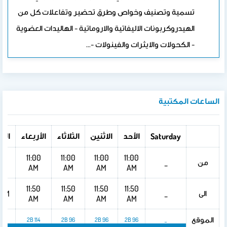
تسمية وتصنيف وخواص وطرق تحضير وتفاعلات كل من
الهيدروكربونات الاليفاتية والاروماتية - الهاليدات العضوية
- الكحولات والايثرات والفينولات -…
الساعات المكتبية
الأحد
الاثنين
الثلاثاء
الأربعاء
الخ
Saturday
00
11:00
11:00
11:00
11:00
من
_
M
AM
AM
AM
AM
11:50
11:50
11:50
11:50
الى
 AM
_
AM
AM
AM
AM
الموقع
4
2B 114
2B 96
2B 96
2B 96
_