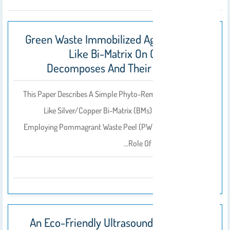
Green Waste Immobilized Ag/Cu Feather
Like Bi-Matrix On Garment Dye
Decomposes And Their Bio-Efficacy
This Paper Describes A Simple Phyto-Remediation Of Feather-
Like Silver/copper Bi-Matrix (BMs) Was Constructed By
Employing Pommagrant Waste Peel (PWP) Extract As Crucial
Role Of Reducing Agent And…
2023
An Eco-Friendly Ultrasound Approach To