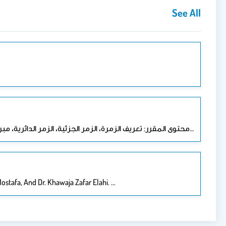
See All
محتوى المقرر: تعريف الزمرة، الزمر الجزئية، الزمر الدائرية، مبرهنة لاغرانج، الزمر الجزئية الناظمية، الزمر الخارجة، التشاكلات, تماثل الزمر، مبرهنات التماثل، التماثلات الذاتية، مبرهنة كيلي، الزمر…
Mostafa, And Dr. Khawaja Zafar Elahi. …