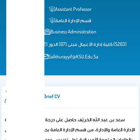
Assistant Professor
قسم الإدارة العامة
Business Administration
كلية إدارة الأعمال مبنى (67) الدور (2) مكتب رقم (S263)
Salkhurayyif@KSU.Edu.Sa
Introduction/brief CV
سعد بن عبد الله الخريّف. حاصل على درجة الدكتوراه في فلسفة
الإدارة العامة والإدارة، من قسم الإدارة العامة بجامعة شمال تكساس
بالولايات المتحدة الأمريكية. تولى تدريس عدد من المقررات لطلاب