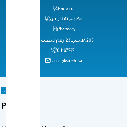
Professor
عضو هيئة تدريس
Pharmacy
المبنى: 23، رقم المكتب: 1A 203
0114677471
saeed@ksu.edu.sa
course
PHCL 502