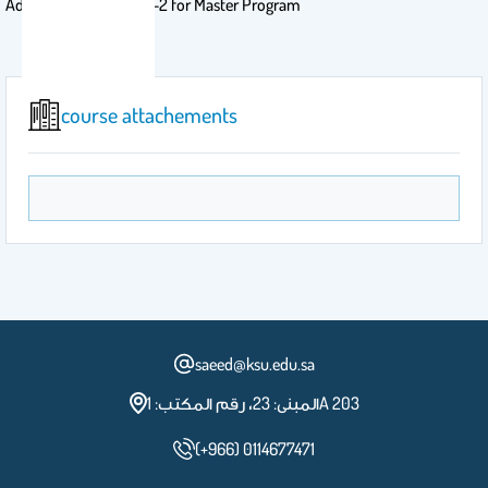
Advance Therapeutics-2 for Master Program
course attachements
saeed@ksu.edu.sa
المبنى: 23، رقم المكتب: 1A 203
(+966) 0114677471