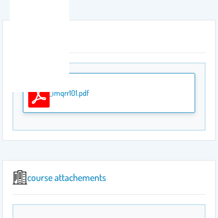
Attachment
_lmqrr101.pdf
course attachements