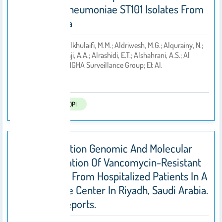
Klebsiella Pneumoniae ST101 Isolates From
Saudi Arabia
4- Idrees, E.K.; Alkhulaifi, M.M.; Aldriwesh, M.G.; Alqurainy, N.;
Okdah, L.; Alswaji, A.A.; Alrashidi, E.T.; Alshahrani, A.S.; Al
By
Johani, S.M.; MNGHA Surveillance Group; Et Al.
2025
Published In:
MDPI
High-Resolution Genomic And Molecular
Characterization Of Vancomycin-Resistant
Enterococci From Hospitalized Patients In A
Tertiary Care Center In Riyadh, Saudi Arabia.
Scientific Reports.