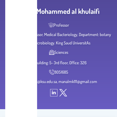
Manal Mohammed al khulaifi
Professor
, ِ Associate professor, Medical Bacteriology, Department: botany
& microbiology. King Saud UniversitAs
Sciences
Building: 5- 3rd floor, Office: 326
8051685
manalk@ksu.edu.sa, manalmk111@gmail.com