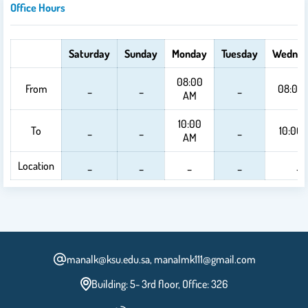
Office Hours
Saturday
Sunday
Monday
Tuesday
Wednes
08:00
From
_
_
_
08:00
AM
10:00
To
_
_
_
10:00
AM
Location
_
_
_
_
_
manalk@ksu.edu.sa, manalmk111@gmail.com
Building: 5- 3rd floor, Office: 326