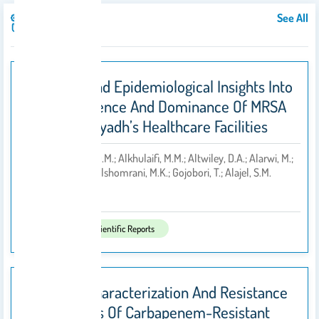
See All
Publications
Genomic And Epidemiological Insights Into
The Emergence And Dominance Of MRSA
Clones In Riyadh’s Healthcare Facilities
3- Alkuraythi, D.M.; Alkhulaifi, M.M.; Altwiley, D.A.; Alarwi, M.;
By
Mujallad, M.I.; Alshomrani, M.K.; Gojobori, T.; Alajel, S.M.
2026
Published In:
Scientific Reports
Genomic Characterization And Resistance
Mechanisms Of Carbapenem-Resistant