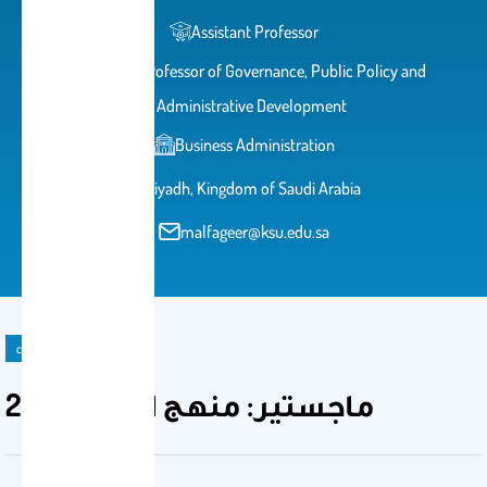
Assistant Professor
Assistant Professor of Governance, Public Policy and
Administrative Development
Business Administration
Riyadh, Kingdom of Saudi Arabia
malfageer@ksu.edu.sa
course
ماجستير: منهج البحث - 291