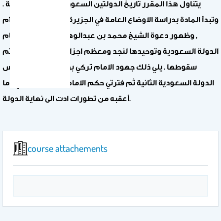
يتناول هذا المقرر تاريخ الدولتين السعوديتين الأولى والثانية .
وتبدأ المادة بدراسة الاوضاع العامة في الجزيرة في القرن 12هـ / 18م
, وظهور دعوة الشيخ محمد بن عبدالوهاب. كما يتناول قيام
الدولة السعودية وتوحيدها لنجد ومعظم اجزاء الجزيرة العربية ثم
سقوطها . يلي ذلك جهود الامام تركي بن عبدالله في تأسيس
الدولة السعودية الثانية ثم فترتي حكم الامام فيصل بن تركي وما
أعقبه من تطورات ادت الى نهاية الدولة.
course attachements