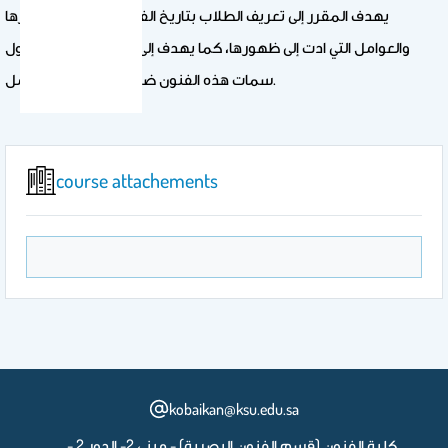
يهدف المقرر إلى تعريف الطلاب بتاريخ الفنون القديمة وتطورها
والعوامل التي ادت إلى ظهورها، كما يهدف إلى المناقشة الفنية حول
سمات هذه الفنون ضمن سياق ثقافي شامل.
course attachements
kobaikan@ksu.edu.sa
كلية الفنون (قسم الفنون البصرية) - مبنى 2- الدور 2 -