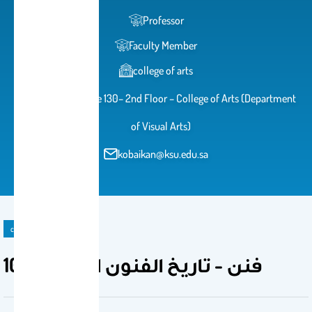
Professor
Faculty Member
college of arts
Building 2 – Office 130– 2nd Floor – College of Arts (Department
of Visual Arts)
kobaikan@ksu.edu.sa
course
102 فنن - تاريخ الفنون القديمة