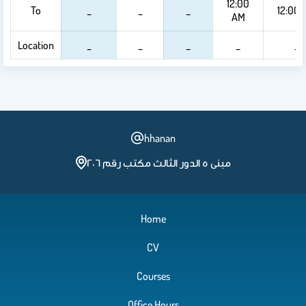
12:00
To
_
_
_
12:00 
AM
Location
_
_
_
_
_
hhanan
مبنى ٥ الدور الثالث مكتب رقم ٢٠٦
Home
CV
Courses
Office Hours