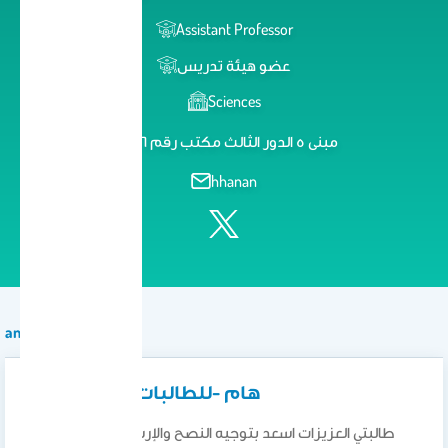
Assistant Professor
عضو هيئة تدريس
Sciences
مبنى ٥ الدور الثالث مكتب رقم ٢٠٦
hhanan
announcement
هام -للطالبات تحت ارشادي
طالبتي العزيزات اسعد بتوجيه النصح والإرشاد لكن بكل وقت