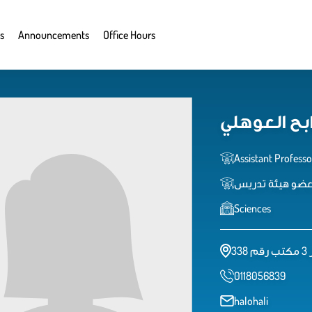
s
Announcements
Office Hours
بح العوهلي
Assistant Professo
ضو هيئة تدريس
Sciences
0118056839
halohali