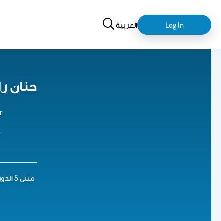
Search
login-
العربية
Log In
logout
حنان را
r
ع
مبنى 5 الدور 3 مكتب رقم 338