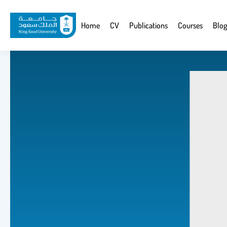
Skip
to
Website
Home
CV
Publications
Courses
Blog
main
Navigation
content