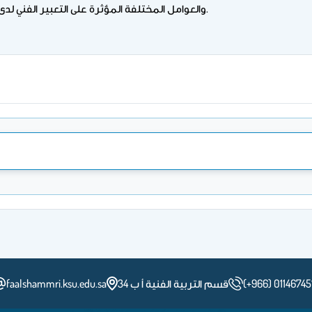
والعوامل المختلفة المؤثرة على التعبير الفني لدى الطفل ومتطلبات هذا التعبير ودور الأسرة والمدرسة في ذلك.
(+966) 01146745
قسم التربية الفنية أ ب 34
faalshammri.ksu.edu.sa