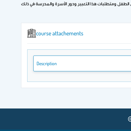
course attachements
Description