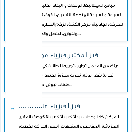
مبادئ الميكانيكا: الوحدات و األبعاد، تحليل المتجهات،
السرعة و السرعة المتجهة، التسارع، القوة، قوانين نيوتن
للحركة، الجاذبية، مركز الكتلة، الزخم الخطي، عزم الدوران
والتوازن، الشغل والطاقة والقدرة.…
395 فيز | مختبر فيزياء موجية
يتضمن المعمل تجارب تجريها الطالبة في المختبر وهي:
&nbsp;تجربة شقي يونج. تجربة محزوز الحيود. تجربة
حلقات نيوتن. حساب معامل…
110 فيز | فيزياء عامة (1)
وصف المقرر:&nbsp; &nbsp;&nbsp; الميكانيكا: الوحدات
الفيزيائية، المقاييس، المتجهات، أسس الحركة الخطية،