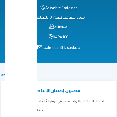
Associate Professor
أستاذ مساعد, قسم الرياضيات
Sciences
04 2A 160
baalmutairi@ksu.edu.sa
announcement
محتوى إختبار الإعادة و الماجستير
إختبار الإعادة و الماجستير في يوم الثلاثاء 30 ديسمبر الساعة
العاشرة صباحاً.&nbsp; …