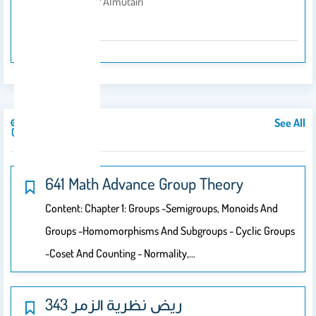
Bander Nasser Almutairi
By
2013
See All
Courses
641 Math Advance Group Theory
Content: Chapter 1: Groups -semigroups, Monoids And
Groups -homomorphisms And Subgroups - Cyclic Groups
-coset And Counting - Normality,…
343 ريض نظرية الزمر