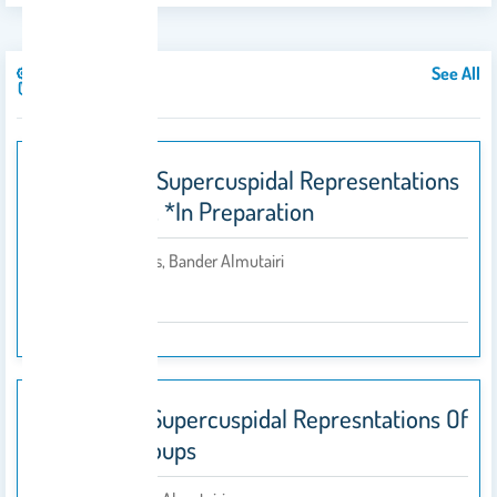
See All
Publications
*Counting Supercuspidal Representations
Of GL_n(F). *In Preparation
Shaun Stevens, Bander Almutairi
By
2014
Counting Supercuspidal Represntations Of
P-Adic Groups