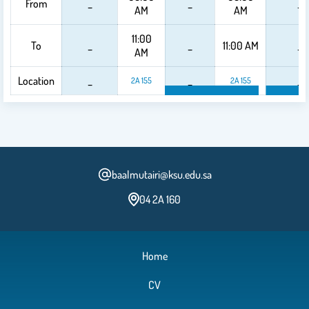
From
_
_
_
AM
AM
11:00
To
_
_
11:00 AM
_
AM
Location
_
_
_
2A 155
2A 155
2A 155
2
baalmutairi@ksu.edu.sa
04 2A 160
Home
CV