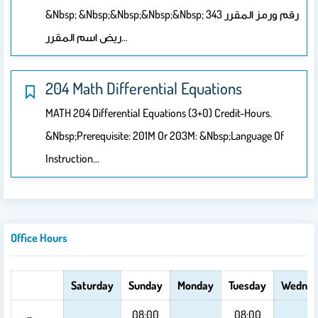
&nbsp; &nbsp;&nbsp;&nbsp;&nbsp; رقم ورمز المقرر 343
ريض اسم المقرر…
204 Math Differential Equations
MATH 204 Differential Equations (3+0) Credit-Hours.
&nbsp;Prerequisite: 201M Or 203M: &nbsp;Language Of
Instruction…
Office Hours
Saturday
Sunday
Monday
Tuesday
Wednes
08:00
08:00