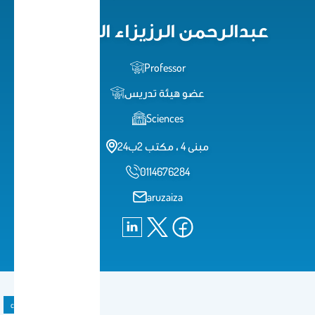
عبدالرحمن الرزيزاء العنقري
Professor
عضو هيئة تدريس
Sciences
مبنى 4 ، مكتب 2ب24
0114676284
aruzaiza
course