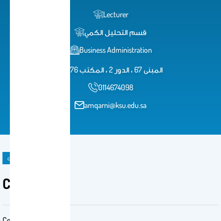
Lecturer
قسم التحليل الكمي
Business Administration
المبنى 67 ، الدور 2 ، المكتب 276
0114674098
amqarni@ksu.edu.sa
course material
Chapter 1-6
Course