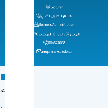
Lecturer
قسم التحليل الكمي
Business Administration
المبنى 67 ، الدور 2 ، المكتب 276
0114674098
amqarni@ksu.edu.sa
course material
المحاضرات