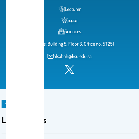
Lecturer
معيد
Sciences
Address: Building 5, Floor 3, Office no. 5T251
alsabah@ksu.edu.sa
course material
Lab 8- lipids