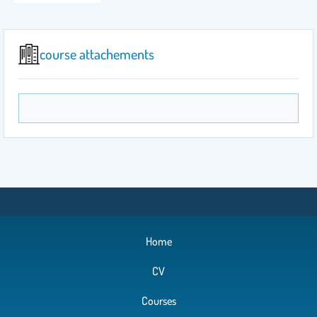
course attachements
Home
CV
Courses