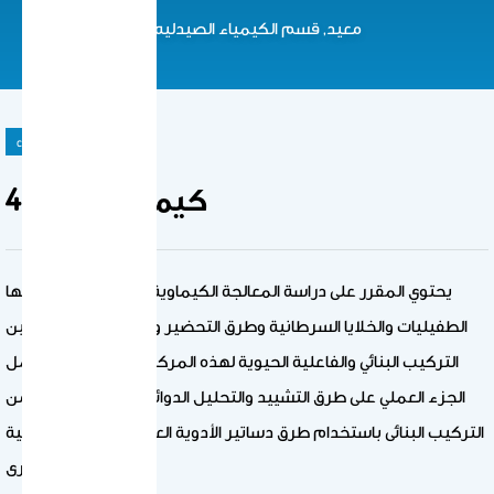
معيد, قسم الكيمياء الصيدليه
course
كيمياء دوائيه4
يحتوي المقرر على دراسة المعالجة الكيماوية للأمراض التي تسببها
الطفيليات والخلايا السرطانية وطرق التحضير والتسمية والعلاقة بين
التركيب البنائي والفاعلية الحيوية لهذه المركبات العلاجية. ويشتمل
الجزء العملي على طرق التشييد والتحليل الدوائي و التنقية والتأكد من
التركيب البنائى باستخدام طرق دساتير الأدوية العالمية والطرق الطيفية
التطبيقية الأخرى.