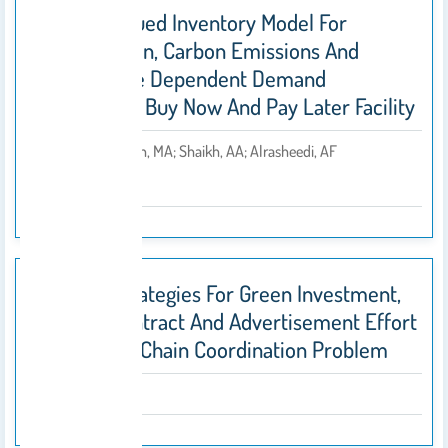
Interval Valued Inventory Model For
Deterioration, Carbon Emissions And
Selling Price Dependent Demand
Considering Buy Now And Pay Later Facility
Akhtar, F; Khan, MA; Shaikh, AA; Alrasheedi, AF
By
2024
Optimal Strategies For Green Investment,
Sharing Contract And Advertisement Effort
In A Supply Chain Coordination Problem
2024