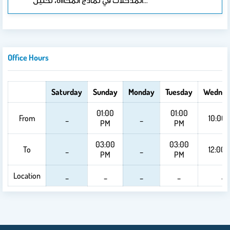
المدخلات في نماذج المحاآاة، تحليل…
Office Hours
Saturday
Sunday
Monday
Tuesday
Wednes
01:00
01:00
From
_
_
10:00
PM
PM
03:00
03:00
To
_
_
12:00 
PM
PM
Location
_
_
_
_
_