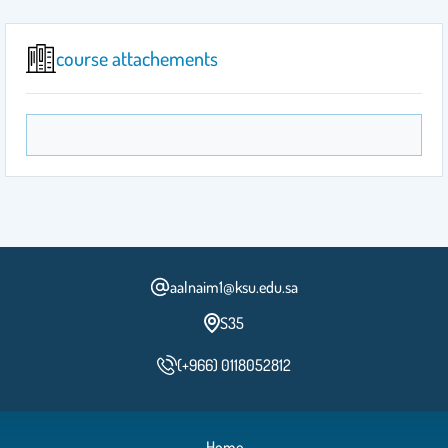
course attachements
aalnaim1@ksu.edu.sa
S35
(+966) 0118052812
Home