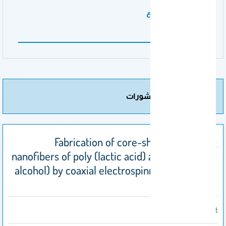
رقم براءة الاختراع
US 9,498,460 B1
مزيد من المنشورات
Fabrication of core-shell structured
nanofibers of poly (lactic acid) and poly (vinyl
alcohol) by coaxial electrospinning for tissue
engineering
Abstract