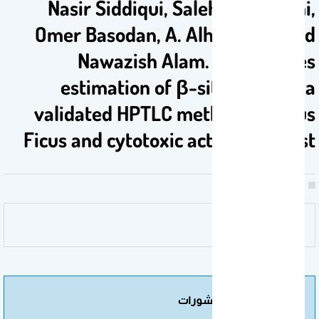
Nasir Siddiqui, Saleh Alqasoumi,
Omer Basodan, A. Alhowiriny, and
Nawazish Alam. Interspecies
estimation of β-sitosterol by a
validated HPTLC method in genus
Ficus and cytotoxic activity against
مزيد من المنشورات