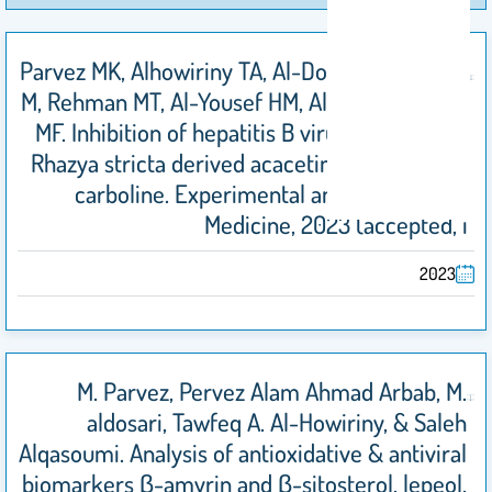
Parvez MK, Alhowiriny TA, Al-Dosari MS, Amina
M, Rehman MT, Al-Yousef HM, Alanzi AR, Alajmi
MF. Inhibition of hepatitis B virus activities by
Rhazya stricta derived acacetin and acetyl-b-
carboline. Experimental and Therapeutic
Medicine, 2023 (accepted, i
2023
M. Parvez, Pervez Alam Ahmad Arbab, M.
aldosari, Tawfeq A. Al-Howiriny, & Saleh
Alqasoumi. Analysis of antioxidative & antiviral
biomarkers β-amyrin and β-sitosterol, lepeol,