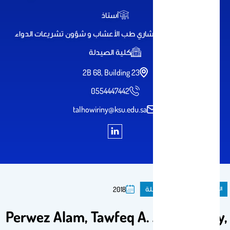
أستاذ
بروفيسور و استشاري طب الأعشاب و شؤون تشريعات الدواء
كلية الصيدلة
2B 68, Building 23
0554447442
talhowiriny@ksu.edu.sa
المنشورات
مقال فى مجلة
2018
Perwez Alam, Tawfeq A. Al-Howiriny,