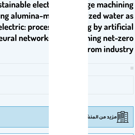
Sustainable electric discharge mac
using alumina-mixed deionized wa
dielectric: process modelling by arti
neural networks underpinning ne
from in
زيد من المنشورات