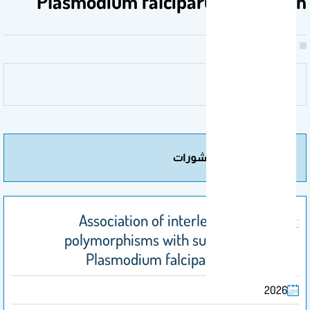
Plasmodium falciparum infection
مزيد من المنشورات
Association of interleukin-33 gene
polymorphisms with susceptibility to
Plasmodium falciparum infection
2026