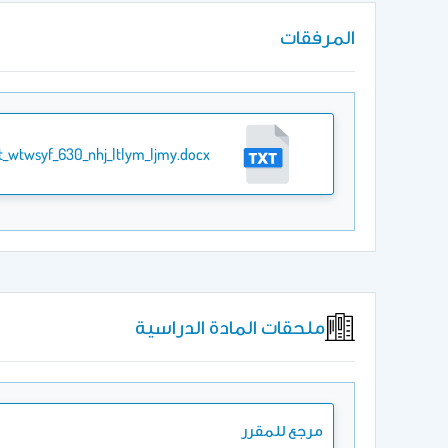
المرفقات
t_wtwsyf_630_nhj_ltlym_ljmy.docx
ملحقات المادة الدراسية
مرجع للمقرر