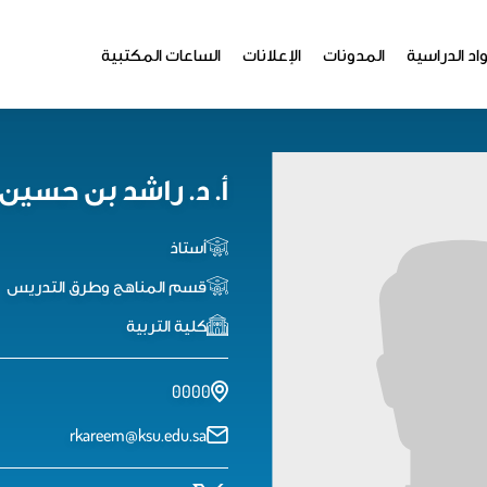
اد الدراسية
المدونات
الإعلانات
الساعات المكتبية
أ. د. راشد بن حسين
أستاذ
قسم المناهج وطرق التدريس
كلية التربية
0000
rkareem@ksu.edu.sa